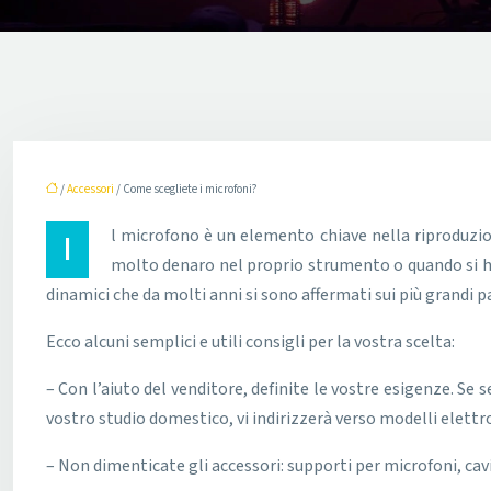
/
Accessori
/ Come scegliete i microfoni?
Il microfono è un elemento chiave nella riproduzione del suono della voce o dello strumento. È il « legame forte » che si sbaglia a comprare con leggerezza quando si investe
molto denaro nel proprio strumento o quando si ha 
dinamici che da molti anni si sono affermati sui più grandi p
Ecco alcuni semplici e utili consigli per la vostra scelta:
– Con l’aiuto del venditore, definite le vostre esigenze. Se s
vostro studio domestico, vi indirizzerà verso modelli elettr
– Non dimenticate gli accessori: supporti per microfoni, cav